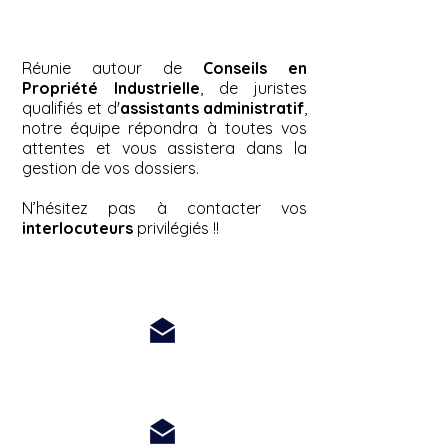
NOTRE EQUIPE
Réunie autour de
Conseils en
Propriété Industrielle
, de juristes
qualifiés et d'
assistants administratif
,
notre équipe répondra à toutes vos
attentes et vous assistera dans la
gestion de vos dossiers.
N’hésitez pas à contacter vos
interlocuteurs
privilégiés !!
Eric DUPONT
Conseil en Propriété Industrielle
Romain GOLZIO-CASA
Conseil en Propriété Industrielle