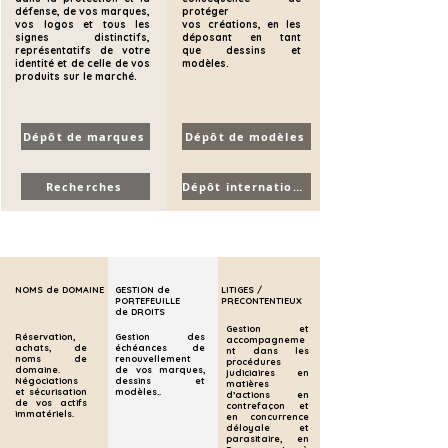
défense, de vos marques,
protéger
vos logos et tous les
vos
créations, en
les
signes distinctifs,
déposant en tant
représentatifs de votre
que
dessins
et
identité et de celle de vos
modèles.
produits sur le marché.
Dépôt de marques
Dépôt de modèles
Recherches
Dépôt international
NOMS de DOMAINE
GESTION de
LITIGES /
PORTEFEUILLE
PRECONTENTIEUX
de DROITS
Gestion et
Réservation,
Gestion des
accompagneme
achats, de
échéances de
nt dans les
noms de
renouvellement
procédures
domaine.
de vos marques,
judiciaires en
Négociations
dessins et
matières
et sécurisation
modèles..
d’actions en
de vos actifs
contrefaçon et
immatériels.
en concurrence
déloyale et
parasitaire, en