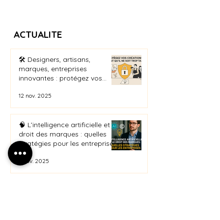
ACTUALITE
🛠️ Designers, artisans,
marques, entreprises
innovantes : protégez vos
créations avant qu’il ne soit
12 nov. 2025
trop tard
🧠 L’intelligence artificielle et le
droit des marques : quelles
stratégies pour les entreprises
en 2025 ?
4 nov. 2025
Le Fonds Européen pour les
PME renouvelé en 2025 : une
opportunité à saisir pour
protéger vos actifs