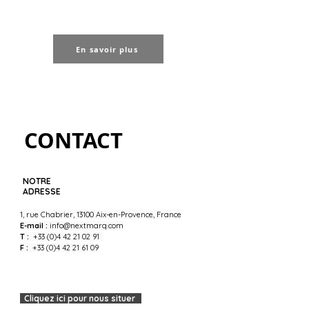
En savoir plus
CONTACT
NOTRE
ADRESSE
1, rue Chabrier, 13100 Aix-en-Provence, France
E-mail :
info@nextmarq.com
T :
+33 (0)4 42 21 02 91
F :
+33 (0)4 42 21 61 09
Cliquez ici pour nous situer