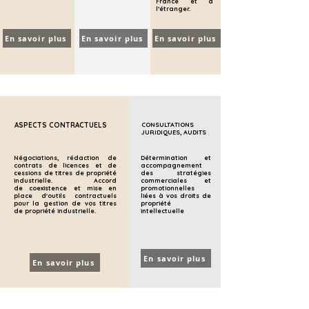
France et à
l’étranger.
En savoir plus
En savoir plus
En savoir plus
ASPECTS CONTRACTUELS
CONSULTATIONS
JURIDIQUES, AUDITS
Négociations, rédaction de
Détermination et
contrats de licences et de
accompagnement
cessions de titres de propriété
des stratégies
industrielle. Accord
commerciales et
de
coexistence et mise en
promotionnelles
place d'outils contractuels
liées à vos droits de
pour la gestion de vos titres
propriété
de propriété industrielle.
intellectuelle
En savoir plus
En savoir plus