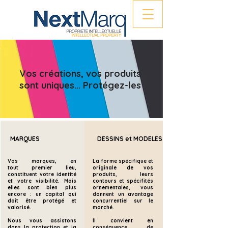
Vos créations, vos produits
sont uniques... Protégez-les
MARQUES
DESSINS et MODELES
Vos marques, en
La forme spécifique et
tout
premier
lieu
,
originale de vos
constituent votre identité
produits, leurs
et
votre
visibilité. Mais
contours et
spécifités
elles sont bien plus
ornementales, vous
encore : un capital qui
donnent un avantage
doit être protégé et
concurrentiel sur le
valorisé.
marché.
Nous
vous assistons
Il convient en
dans la
protection
et la
conséquence de